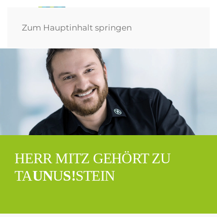
Zum Hauptinhalt springen
HERR MITZ GEHÖRT ZU
TA
UN
U
S!
STEIN